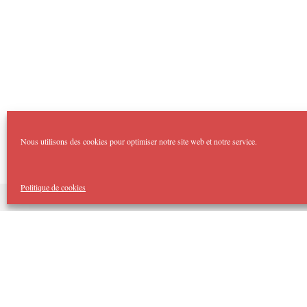
Nous utilisons des cookies pour optimiser notre site web et notre service.
Politique de cookies
Copyright Imp'Acte 2026
Accueil
Domaines :
Théâtre Forum
Imp’Acte Impro
Théâtre Jeune Public
Spectacles Tout Public
Cellule d’Intervention Artistique