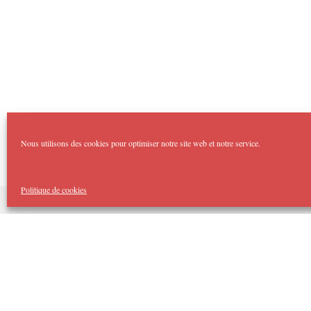
Nous utilisons des cookies pour optimiser notre site web et notre service.
Politique de cookies
Copyright Imp'Acte 2026
Accueil
Domaines :
Théâtre Forum
Imp’Acte Impro
Théâtre Jeune Public
Spectacles Tout Public
Cellule d’Intervention Artistique