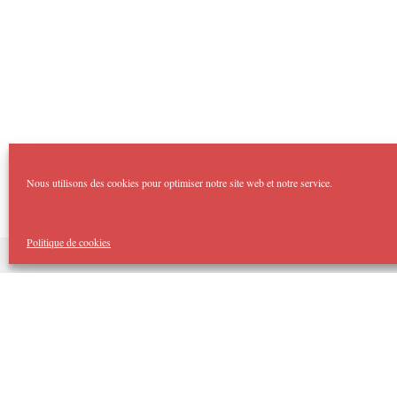
Nous utilisons des cookies pour optimiser notre site web et notre service.
Politique de cookies
Copyright Imp'Acte 2026
Accueil
Domaines :
Théâtre Forum
Imp’Acte Impro
Théâtre Jeune Public
Spectacles Tout Public
Cellule d’Intervention Artistique