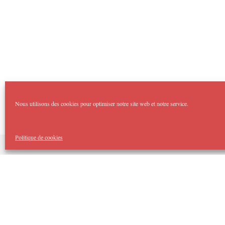
Nous utilisons des cookies pour optimiser notre site web et notre service.
Politique de cookies
Copyright Imp'Acte 2026
Accueil
Domaines :
Théâtre Forum
Imp’Acte Impro
Théâtre Jeune Public
Spectacles Tout Public
Cellule d’Intervention Artistique