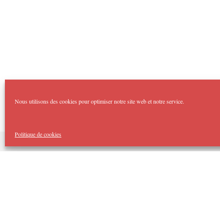
Nous utilisons des cookies pour optimiser notre site web et notre service.
Politique de cookies
Copyright Imp'Acte 2026
Accueil
Domaines :
Théâtre Forum
Imp’Acte Impro
Théâtre Jeune Public
Spectacles Tout Public
Cellule d’Intervention Artistique