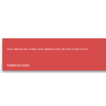
Nous utilisons des cookies pour optimiser notre site web et notre service.
Politique de cookies
Copyright Imp'Acte 2026
Accueil
Domaines :
Théâtre Forum
Imp’Acte Impro
Théâtre Jeune Public
Spectacles Tout Public
Cellule d’Intervention Artistique