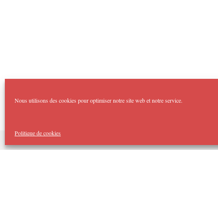
Nous utilisons des cookies pour optimiser notre site web et notre service.
Politique de cookies
Copyright Imp'Acte 2026
Accueil
Domaines :
Théâtre Forum
Imp’Acte Impro
Théâtre Jeune Public
Spectacles Tout Public
Cellule d’Intervention Artistique