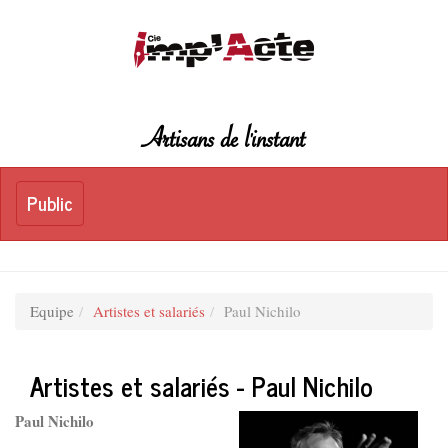
Artisans de l'instant
Toggle
Public
Public
navigation
Equipe
Artistes et salariés
Paul Nichilo
Artistes et salariés - Paul Nichilo
Paul Nichilo