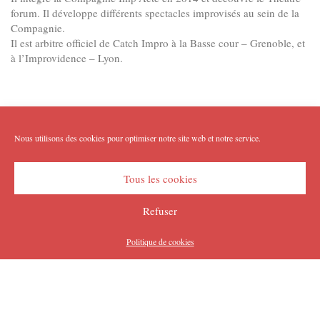
forum. Il développe différents spectacles improvisés au sein de la
Compagnie.
Il est arbitre officiel de Catch Impro à la Basse cour – Grenoble, et
à l’Improvidence – Lyon.
Nous utilisons des cookies pour optimiser notre site web et notre service.
Tous les cookies
Refuser
Politique de cookies
Copyright Imp'Acte 2026
Accueil
Equipe :
Domaines :
Directeurs Artistiques
Théâtre Forum
Artistes et salariés
Imp’Acte Impro
Bénévoles et CA