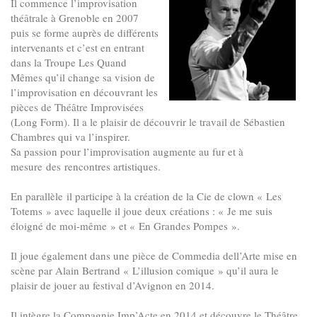
Il commence l’improvisation
théâtrale à Grenoble en 2007
puis se forme auprès de différents
intervenants et c’est en entrant
dans la Troupe Les Quand
Mêmes qu’il change sa vision de
l’improvisation en découvrant les
pièces de Théâtre Improvisées
(Long Form). Il a le plaisir de découvrir le travail de Sébastien
Chambres qui va l’inspirer.
Sa passion pour l’improvisation augmente au fur et à
mesure des rencontres artistiques.
En parallèle il participe à la création de la Cie de clown « Les
Totems » avec laquelle il joue deux créations : « Je me suis
éloigné de moi-même » et « En Grandes Pompes ».
Il joue également dans une pièce de Commedia dell’Arte mise en
scène par Alain Bertrand « L’illusion comique » qu’il aura le
plaisir de jouer au festival d’Avignon en 2014.
Il intègre la Compagnie Imp’Acte en 2014 et découvre le Théâtre