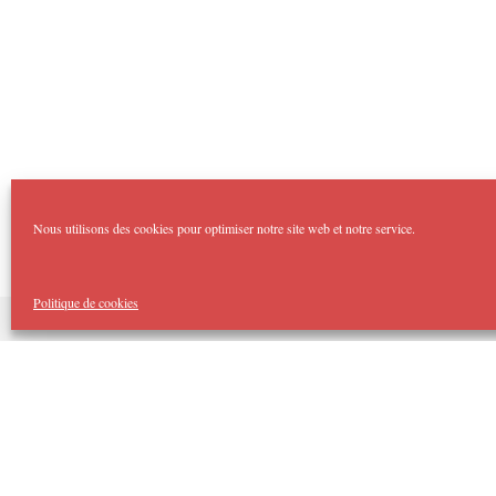
Nous utilisons des cookies pour optimiser notre site web et notre service.
Politique de cookies
Copyright Imp'Acte 2026
Accueil
Domaines :
Théâtre Forum
Imp’Acte Impro
Théâtre Jeune Public
Spectacles Tout Public
Cellule d’Intervention Artistique