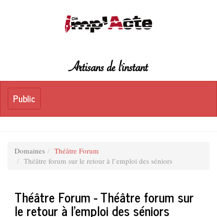
Artisans de l'instant
Toggle
Public
Public
navigation
Domaines
Théâtre Forum
Théâtre forum sur le retour à l’emploi des séniors
Théâtre Forum - Théâtre forum sur
le retour à l’emploi des séniors