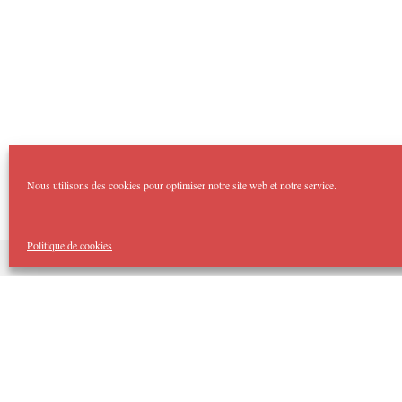
Nous utilisons des cookies pour optimiser notre site web et notre service.
Politique de cookies
Copyright Imp'Acte 2026
Accueil
Domaines :
Théâtre Forum
Imp’Acte Impro
Théâtre Jeune Public
Spectacles Tout Public
Cellule d’Intervention Artistique