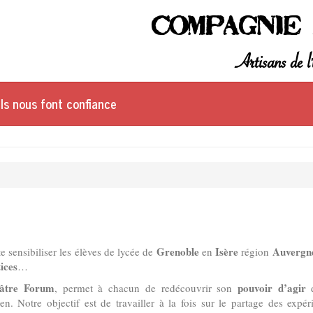
Compagnie 
Artisans de l'
Ils nous font confiance
Grenoble
Isère
Auvergn
e sensibiliser les élèves de lycée de
en
région
tices
…
âtre Forum
pouvoir d’agir
, permet à chacun de redécouvrir son
e
n. Notre objectif est de travailler à la fois sur le partage des expé