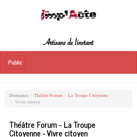
Artisans de l'instant
Toggle
Public
Public
navigation
Domaines
Théâtre Forum
La Troupe Citoyenne
Vivre citoyen
Théâtre Forum - La Troupe
Citoyenne - Vivre citoyen