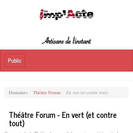
Artisans de l'instant
Toggle
Public
Public
navigation
Domaines
Théâtre Forum
En vert (et contre tout)
Théâtre Forum - En vert (et contre
tout)