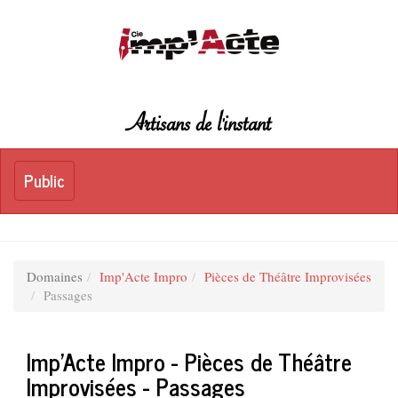
Artisans de l'instant
Toggle
Public
Public
navigation
Domaines
Imp'Acte Impro
Pièces de Théâtre Improvisées
Passages
Imp'Acte Impro - Pièces de Théâtre
Improvisées - Passages