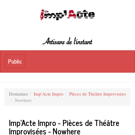
Artisans de l'instant
Toggle
Public
Public
navigation
Domaines
Imp'Acte Impro
Pièces de Théâtre Improvisées
Nowhere
Imp'Acte Impro - Pièces de Théâtre
Improvisées - Nowhere