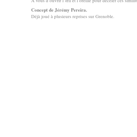
A vous d’ouvrir l’œil et l’oreille pour déceler ces simil
Concept de Jérémy Pereira.
Déjà joué à plusieurs reprises sur Grenoble.