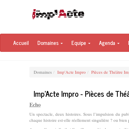
Accueil
Domaines
Equipe
Agenda
Domaines
Imp'Acte Impro
Pièces de Théâtre Im
Imp'Acte Impro - Pièces de Thé
Echo
Un spectacle, deux histoires. Sous l’impulsion du publ
chaque histoire est-elle réellement singulière ? ou bien 