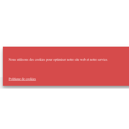
Nous utilisons des cookies pour optimiser notre site web et notre service.
Politique de cookies
Copyright Imp'Acte 2026
Accueil
Domaines :
Théâtre Forum
Imp’Acte Impro
Théâtre Jeune Public
Spectacles Tout Public
Cellule d’Intervention Artistique