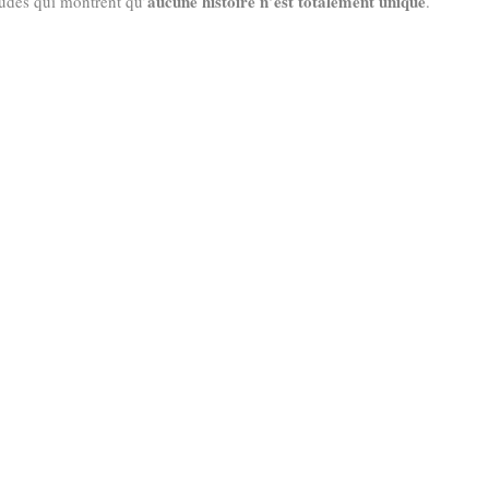
aucune histoire n’est totalement unique
itudes qui montrent qu’
.