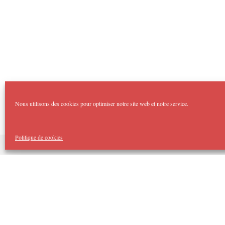
Nous utilisons des cookies pour optimiser notre site web et notre service.
Politique de cookies
Copyright Imp'Acte 2026
Accueil
Domaines :
Théâtre Forum
Imp’Acte Impro
Théâtre Jeune Public
Spectacles Tout Public
Cellule d’Intervention Artistique